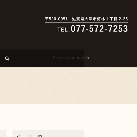
Select Language
▼
search