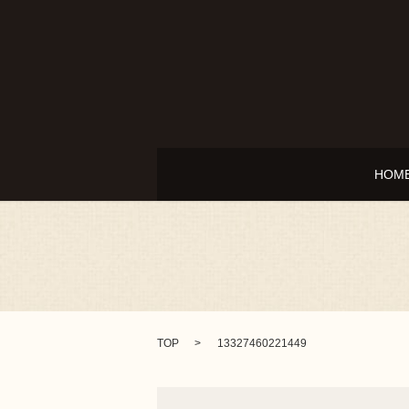
HOM
TOP
13327460221449