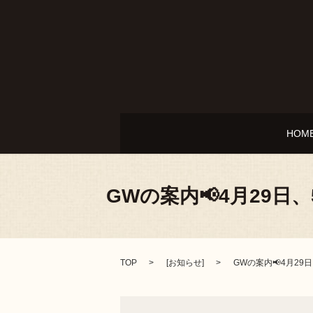
HOM
GWの案内📢4月29
TOP
[
お知らせ
]
GWの案内📢4月2