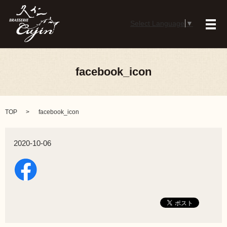
Select Language
▼
メ
facebook_icon
TOP
facebook_icon
2020-10-06