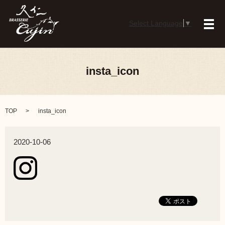
Select Language
▼
メ
insta_icon
TOP
insta_icon
2020-10-06