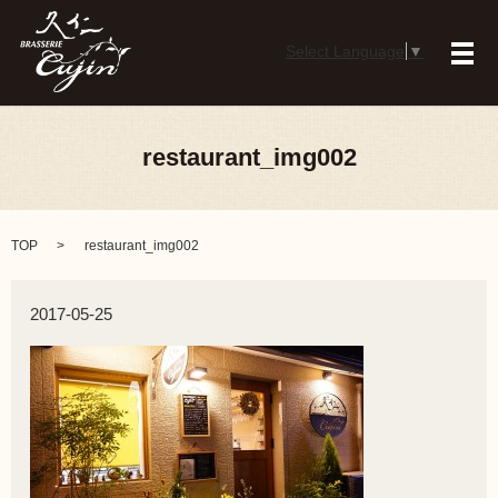
Select Language
▼
メ
restaurant_img002
TOP
restaurant_img002
2017-05-25