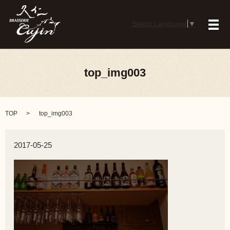
Select Language
▼
メ
top_img003
TOP
top_img003
2017-05-25